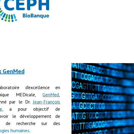
x
GenMed
boratoire d'excellence en
mique MEDicale,
GenMed
,
nné par le Dr.
Jean-François
e
,
a pour objectif de
uvoir le développement de
ts de recherche sur des
ogies humaines
.