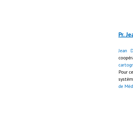
Pr. J
Jean D
coopé
carto
Pour ce
système
de Méd