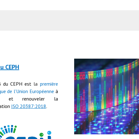
du CEPH
B du CEPH est
la
première
que de l'Union Européenne
à
nir et renouveler
la
cation
ISO 20387:2018
.