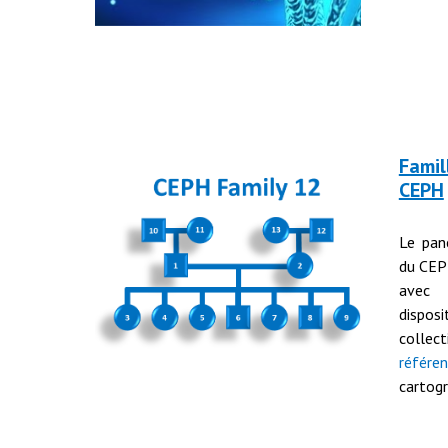
Famil
CEPH
Le pan
du CEP
avec 
dispo
colle
référe
cartog