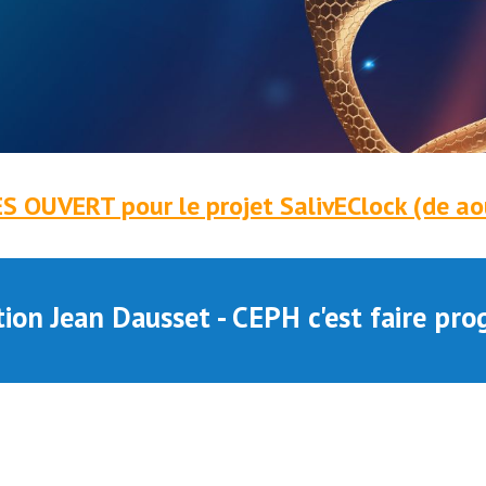
 OUVERT pour le projet SalivEClock (de a
ion Jean Dausset - CEPH c'est faire prog