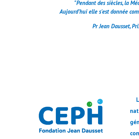
"
Pendant des siècles, la Mé
Aujourd’hui elle s'est donnée com
Pr Jean Dausset, Pr
nat
gén
com