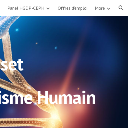
Panel HGDP-CEPH
Offres d'emploi
More
ion
sset
hisme Humain