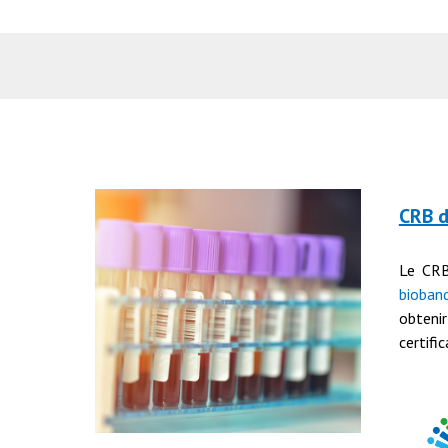
CRB 
Le CR
bioban
obte
certifi