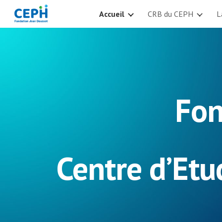
Accueil
CRB du CEPH
L
Sk
Fon
Centre d’Et