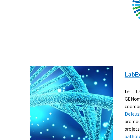
LabE
Le La
GENo
coordo
Deleuz
promo
proje
pathol