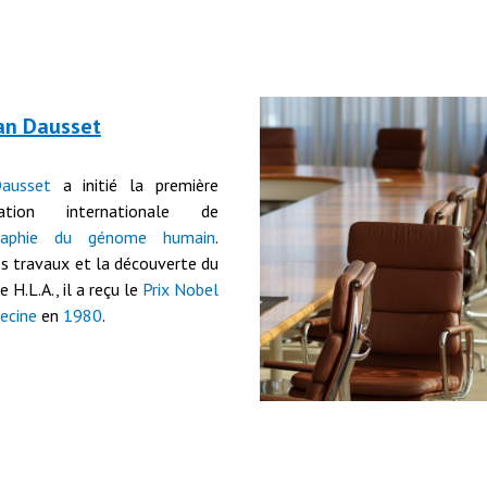
ean Dausset
ausset
a initié la première
ration internationale de
graphie du génome humain
.
s travaux et la découverte du
 H.L.A., il
a reçu
le
Prix Nobel
ecine
e
n
1980
.