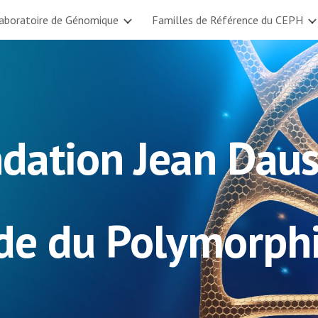
aboratoire de Génomique
Familles de Référence du CEPH
ip to main content
Skip to navigat
dation Jean Dau
ude du Polymorp