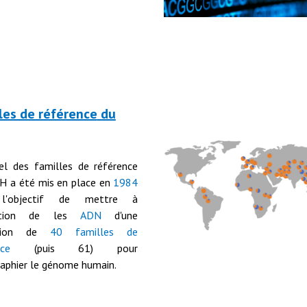
les de référence
du
el des familles de référence
H a été mis en place en
1984
l'
objectif
de mettre
à
sition de les
ADN
d'une
ction de
40 familles de
nce
(puis 61) pour
raphier le génome humain.