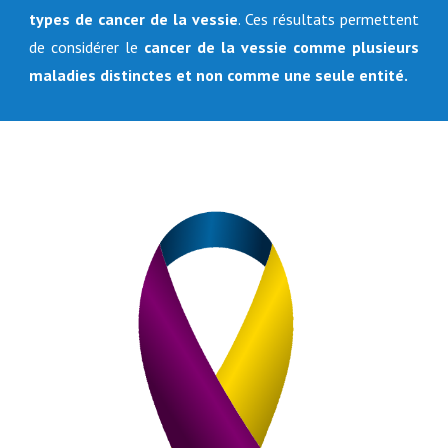
types de cancer de la vessie
. Ces résultats permettent
de considérer le
cancer de la vessie comme plusieurs
maladies distinctes et non comme une seule entité.