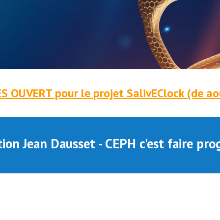
 OUVERT pour le projet SalivEClock (de a
ion Jean Dausset - CEPH c'est faire prog