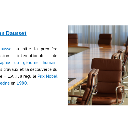
ean Dausset
ausset
a initié la première
ration internationale de
graphie du génome humain
.
s travaux et la découverte du
 H.L.A., il
a reçu
le
Prix Nobel
ecine
e
n
1980
.