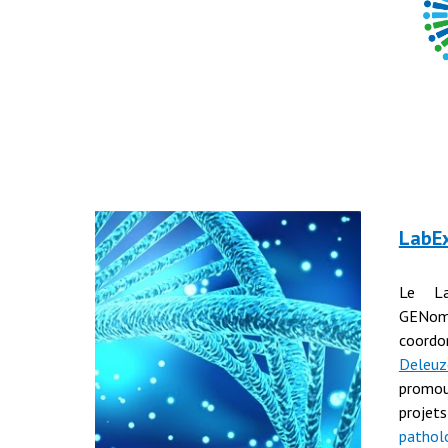
LabE
Le La
GENo
coordo
Deleuz
promo
proje
pathol