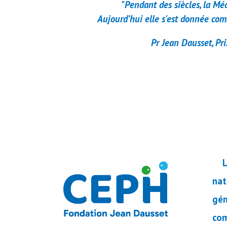
"
Pendant des siècles, la Mé
Aujourd’hui elle s'est donnée com
Pr Jean Dausset, Pr
nat
gén
com