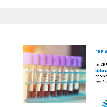
CRB 
Le CR
bioban
obte
certifi