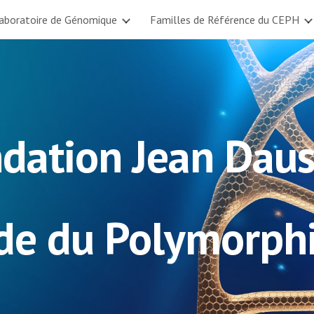
aboratoire de Génomique
Familles de Référence du CEPH
ip to main content
Skip to navigat
dation Jean Dau
ude du Polymorp