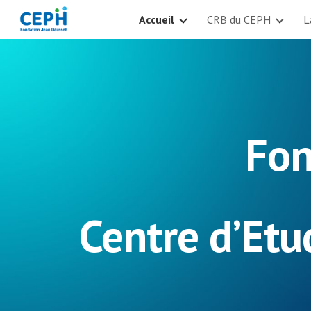
Accueil
CRB du CEPH
L
Sk
Fon
Centre d’Et