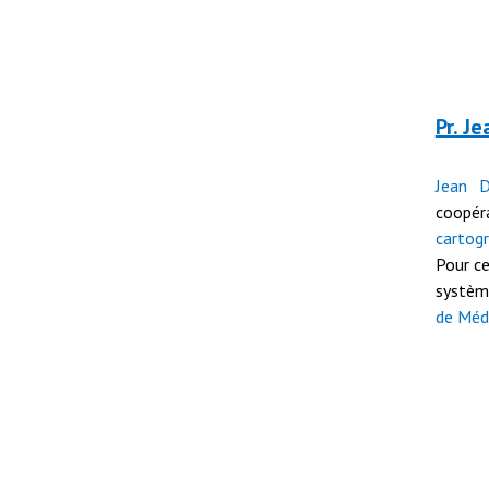
Pr. J
Jean D
coopé
carto
Pour ce
système
de Méd