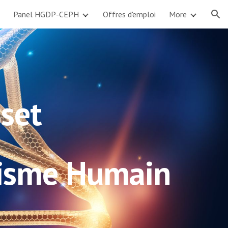
Panel HGDP-CEPH
Offres d'emploi
More
ion
sset
hisme Humain