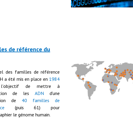
les de référence
du
el des familles de référence
H a été mis en place en
1984
l'
objectif
de mettre
à
sition de les
ADN
d'une
ction de
40 familles de
nce
(puis 61) pour
raphier le génome humain.