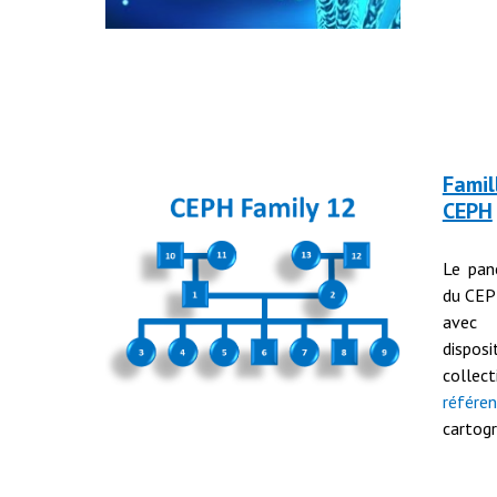
Famil
CEPH
Le pan
du CEP
avec 
dispo
colle
référe
cartog