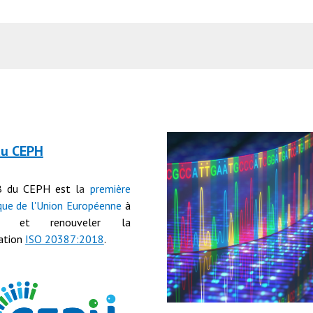
du CEPH
B du CEPH est
la
première
que de l'Union Européenne
à
nir et renouveler
la
cation
ISO 20387:2018
.