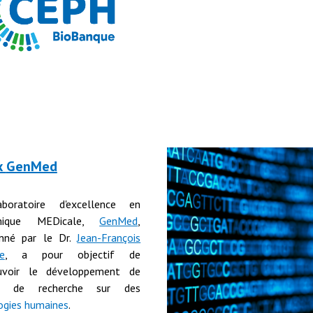
x
GenMed
boratoire d'excellence en
mique MEDicale,
GenMed
,
nné par le Dr.
Jean-François
e
,
a pour objectif de
uvoir le développement de
ts de recherche sur des
ogies humaines
.