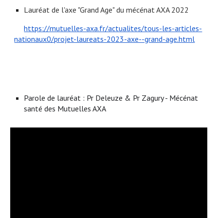
Lauréat de l'axe "Grand Age" du mécénat AXA 2022
https://mutuelles-axa.fr/actualites/tous-les-articles-
nationaux0/projet-laureats-2023-axe--grand-age.html
Parole de lauréat : Pr Deleuze & Pr Zagury - Mécénat
santé des Mutuelles AXA