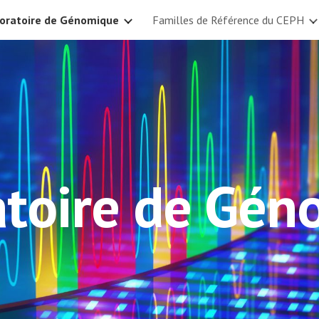
oratoire de Génomique
Familles de Référence du CEPH
ip to main content
Skip to navigat
atoire de Gén