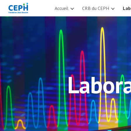
Accueil
CRB du CEPH
Lab
Sk
Labor