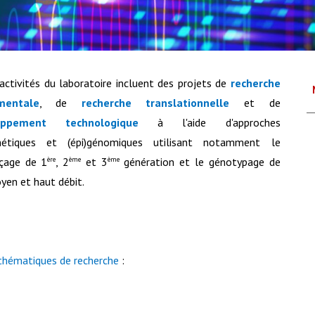
activités du laboratoire incluent des projets de
recherche
mentale
, de
recherche translationnelle
et de
oppement technologique
à l'aide d'approches
énétiques et (épi)génomiques utilisant notamment le
çage de 1
, 2
et 3
génération et le génotypage de
ère
ème
ème
yen et haut débit.
thématiques de recherche
: