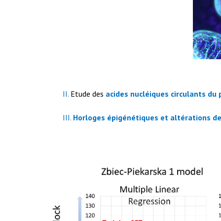
II.
Etude des
acides nucléiques circulants du
III.
Horloges épigénétiques
et altérations d