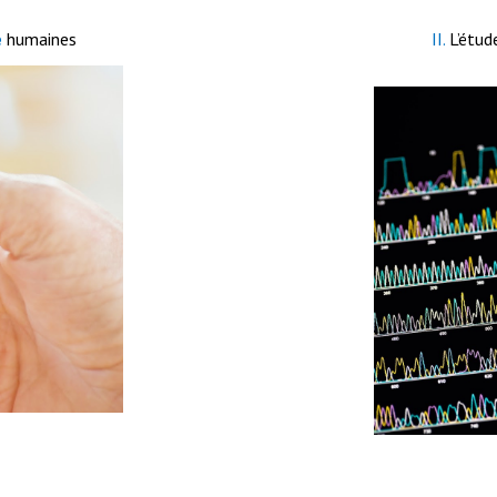
é
humaines
II.
L’étud