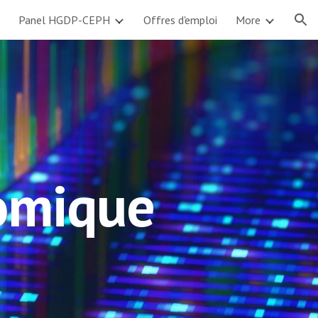
Panel HGDP-CEPH
Offres d'emploi
More
ion
omique