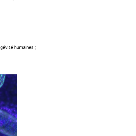
ongévité humaines
;