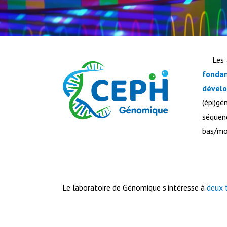
Les 
fonda
dével
(épi)g
séquen
bas/mo
Le laboratoire de Génomique s’intéresse à
deux 