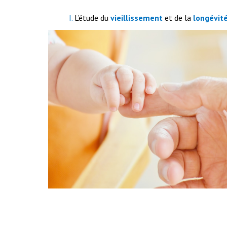
I.
L’étude du
vieillissement
et de la
longévit