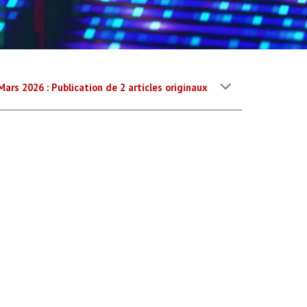
Mars
202
6
: Publication d
e 2
articles origina
ux