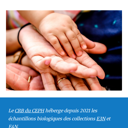
Le
CRB du CEPH
héberge depuis 2021 les
échantillons biologiques des collections
E3N
et
E4N
.